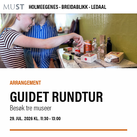
HOLMEEGENES - BREIDABLIKK - LEDAAL
KR
M
BESØK OSS
UTSTILLINGER
ARRANGEMENTER
LÆRING
ARRANGEMENT
GUIDET RUNDTUR
|
NO
ENG
Besøk tre museer
Kjøp billett og årskort
29. JUL. 2026 KL. 11:30 - 13:00
Bygg og samling
Utleie