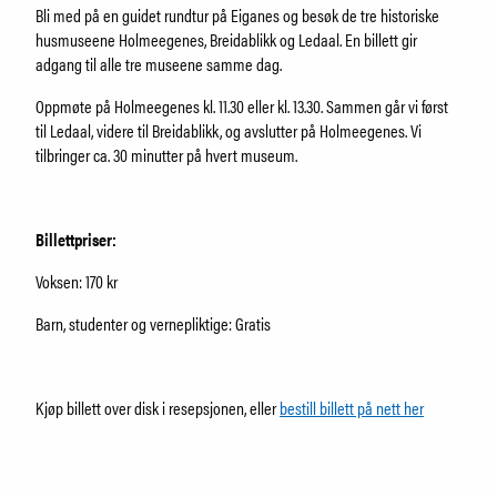
Om Holmeegenes
Bli med på en guidet rundtur på Eiganes og besøk de tre historiske
Om Breidablikk
husmuseene Holmeegenes, Breidablikk og Ledaal. En billett gir
Om Ledaal
adgang til alle tre museene samme dag.
Ansatte
Oppmøte på Holmeegenes kl. 11.30 eller kl. 13.30. Sammen går vi først
til Ledaal, videre til Breidablikk, og avslutter på Holmeegenes. Vi
tilbringer ca. 30 minutter på hvert museum.
SØK
Billettpriser:
Voksen: 170 kr
Barn, studenter og vernepliktige: Gratis
Kjøp billett over disk i resepsjonen, eller
bestill billett på nett her