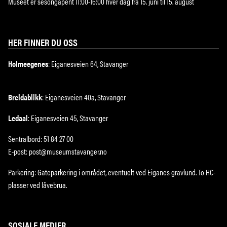
Museet er sesongåpent 11:00-16:00 hver dag fra 15. juni til 15. august
HER FINNER DU OSS
Holmeegenes
: Eiganesveien 64, Stavanger
Breidablikk
: Eiganesveien 40a, Stavanger
Ledaal
: Eiganesveien 45, Stavanger
Sentralbord: 51 84 27 00
E-post: post@museumstavanger.no
Parkering: Gateparkering i området, eventuelt ved Eiganes gravlund. To HC-
plasser ved låvebrua.
SOSIALE MEDIER