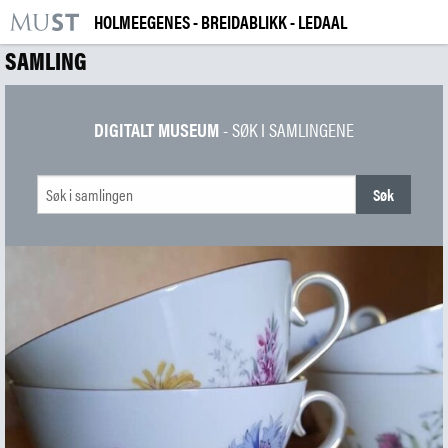
HOLMEEGENES - BREIDABLIKK - LEDAAL
KR
M
SAMLING
BESØK OSS
UTSTILLINGER
DIGITALT MUSEUM
- SØK I SAMLINGENE
ARRANGEMENTER
LÆRING
|
NO
ENG
Kjøp billett og årskort
Bygg og samling
Utleie