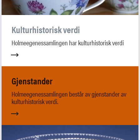
Om Holmeegenes
Om Breidablikk
Om Ledaal
Ansatte
Kulturhistorisk verdi
Holmeegenessamlingen har kulturhistorisk verdi
SØK
Gjenstander
Holmeegenessamlingen består av gjenstander av
kulturhistorisk verdi.