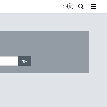
M
K OSS
Kjøp billett og årskort
Bygg og samling
INGER
Utleie
Om Holmeegenes
ENTER
Om Breidablikk
Om Ledaal
ÆRING
Ansatte
SØK