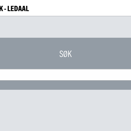
 - LEDAAL
BESØ
UTSTILL
SØK
ARRANGEM
L
|
NO
ENG