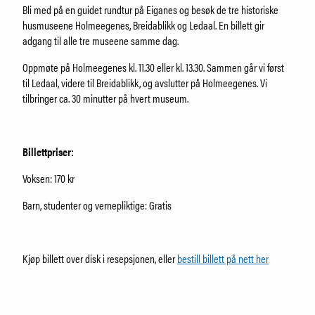
Om Holmeegenes
Bli med på en guidet rundtur på Eiganes og besøk de tre historiske
Om Breidablikk
husmuseene Holmeegenes, Breidablikk og Ledaal. En billett gir
Om Ledaal
adgang til alle tre museene samme dag.
Ansatte
Oppmøte på Holmeegenes kl. 11.30 eller kl. 13.30. Sammen går vi først
til Ledaal, videre til Breidablikk, og avslutter på Holmeegenes. Vi
tilbringer ca. 30 minutter på hvert museum.
SØK
Billettpriser:
Voksen: 170 kr
Barn, studenter og vernepliktige: Gratis
Kjøp billett over disk i resepsjonen, eller
bestill billett på nett her