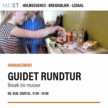
HOLMEEGENES - BREIDABLIKK - LEDAAL
KR
M
BESØK OSS
UTSTILLINGER
ARRANGEMENTER
LÆRING
ARRANGEMENT
GUIDET RUNDTUR
|
NO
ENG
Besøk tre museer
Kjøp billett og årskort
05. AUG. 2026 KL. 11:30 - 13:00
Bygg og samling
Utleie