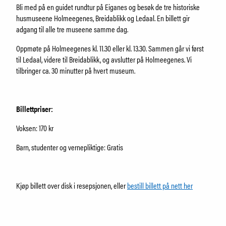
Om Holmeegenes
Bli med på en guidet rundtur på Eiganes og besøk de tre historiske
Om Breidablikk
husmuseene Holmeegenes, Breidablikk og Ledaal. En billett gir
Om Ledaal
adgang til alle tre museene samme dag.
Ansatte
Oppmøte på Holmeegenes kl. 11.30 eller kl. 13.30. Sammen går vi først
til Ledaal, videre til Breidablikk, og avslutter på Holmeegenes. Vi
tilbringer ca. 30 minutter på hvert museum.
SØK
Billettpriser:
Voksen: 170 kr
Barn, studenter og vernepliktige: Gratis
Kjøp billett over disk i resepsjonen, eller
bestill billett på nett her