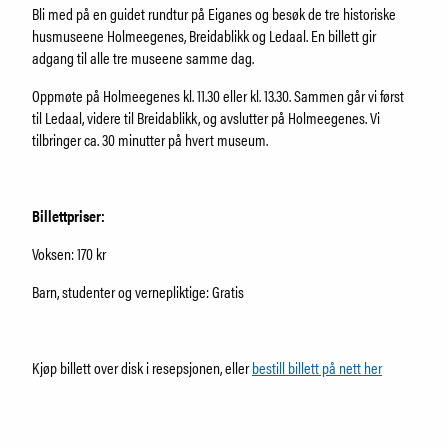
Om Holmeegenes
Bli med på en guidet rundtur på Eiganes og besøk de tre historiske
Om Breidablikk
husmuseene Holmeegenes, Breidablikk og Ledaal. En billett gir
Om Ledaal
adgang til alle tre museene samme dag.
Ansatte
Oppmøte på Holmeegenes kl. 11.30 eller kl. 13.30. Sammen går vi først
til Ledaal, videre til Breidablikk, og avslutter på Holmeegenes. Vi
tilbringer ca. 30 minutter på hvert museum.
SØK
Billettpriser:
Voksen: 170 kr
Barn, studenter og vernepliktige: Gratis
Kjøp billett over disk i resepsjonen, eller
bestill billett på nett her