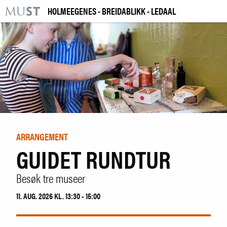
HOLMEEGENES - BREIDABLIKK - LEDAAL
KR
M
BESØK OSS
UTSTILLINGER
ARRANGEMENTER
LÆRING
ARRANGEMENT
GUIDET RUNDTUR
|
NO
ENG
Besøk tre museer
Kjøp billett og årskort
11. AUG. 2026 KL. 13:30 - 15:00
Bygg og samling
Utleie