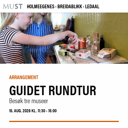
HOLMEEGENES - BREIDABLIKK - LEDAAL
KR
M
BESØK OSS
UTSTILLINGER
ARRANGEMENTER
LÆRING
ARRANGEMENT
GUIDET RUNDTUR
|
NO
ENG
Besøk tre museer
Kjøp billett og årskort
15. AUG. 2026 KL. 11:30 - 15:00
Bygg og samling
Utleie