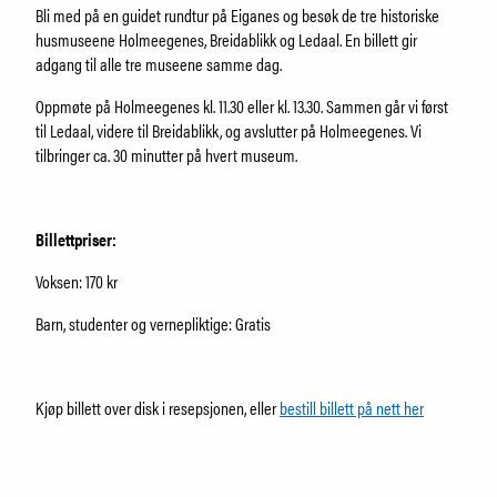
Om Holmeegenes
Bli med på en guidet rundtur på Eiganes og besøk de tre historiske
Om Breidablikk
husmuseene Holmeegenes, Breidablikk og Ledaal. En billett gir
Om Ledaal
adgang til alle tre museene samme dag.
Ansatte
Oppmøte på Holmeegenes kl. 11.30 eller kl. 13.30. Sammen går vi først
til Ledaal, videre til Breidablikk, og avslutter på Holmeegenes. Vi
tilbringer ca. 30 minutter på hvert museum.
SØK
Billettpriser:
Voksen: 170 kr
Barn, studenter og vernepliktige: Gratis
Kjøp billett over disk i resepsjonen, eller
bestill billett på nett her