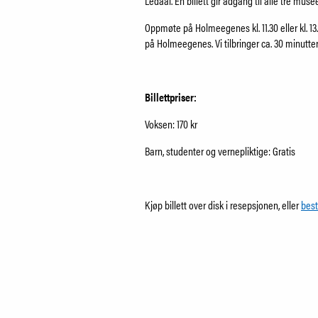
Ledaal. En billett gir adgang til alle tre m
Oppmøte på Holmeegenes kl. 11.30 eller kl. 13.3
på Holmeegenes. Vi tilbringer ca. 30 minutt
Billettpriser:
Voksen: 170 kr
Barn, studenter og vernepliktige: Gratis
Kjøp billett over disk i resepsjonen, eller
best