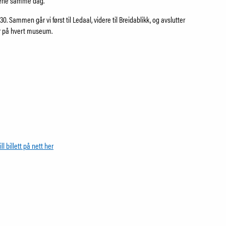
useene samme dag.
0. Sammen går vi først til Ledaal, videre til Breidablikk, og avslutter
er på hvert museum.
ill billett på nett her