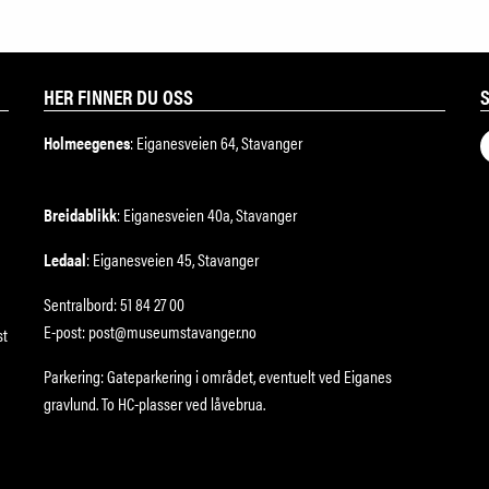
HER FINNER DU OSS
Holmeegenes
: Eiganesveien 64, Stavanger
Breidablikk
: Eiganesveien 40a, Stavanger
Ledaal
: Eiganesveien 45, Stavanger
Sentralbord: 51 84 27 00
E-post: post@museumstavanger.no
st
Parkering: Gateparkering i området, eventuelt ved Eiganes
gravlund. To HC-plasser ved låvebrua.