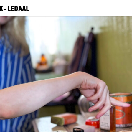
 - LEDAAL
BESØ
UTSTILL
ARRANGEM
L
|
NO
ENG