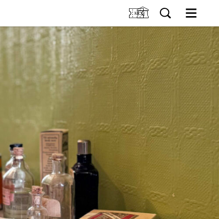
M
K OSS
Kjøp billett og årskort
Bygg og samling
INGER
Utleie
Om Holmeegenes
ENTER
Om Breidablikk
Om Ledaal
ÆRING
Ansatte
SØK