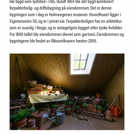
Om Holmeegenes
ble bygd som lyststed i 1785. Rundt 1864 ble det bygd kombinert
Om Breidablikk
forpakterbolig- og driftsbygning på eiendommen. Det er denne
bygningen som i dag er Holmeegenes museum. Hovedhuset ligger i
Om Ledaal
Eiganesveien 56, og er i privat eie. Forpakterboligen har en arkitektur
Ansatte
som er uvanlig i Norge, og er antageligvis bygget etter tyske forbilder.
Fra 1890-tallet ble eiendommen drevet som gartneri. Eiendommen og
bygningene ble fredet av Riksantikvaren høsten 2005.
SØK