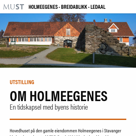
HOLMEEGENES - BREIDABLIKK - LEDAAL
KR
M
BESØK OSS
UTSTILLINGER
ARRANGEMENTER
LÆRING
UTSTILLING
OM HOLMEEGENES
|
NO
ENG
En tidskapsel med byens historie
Kjøp billett og årskort
Bygg og samling
Utleie
Hovedhuset på den gamle eiendommen Holmeegenes i Stavanger