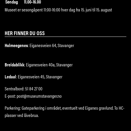
Søndag
11.00-16.00
Museet er sesongåpent 11:00-16:00 hver dag fra 15. juni til 15. august
HER FINNER DU OSS
Holmeegenes
: Eiganesveien 64, Stavanger
Breidablikk
: Eiganesveien 40a, Stavanger
Ledaal
: Eiganesveien 45, Stavanger
Sentralbord: 51 84 27 00
E-post: post@museumstavanger.no
Parkering: Gateparkering i området, eventuelt ved Eiganes gravlund. To HC-
plasser ved låvebrua.