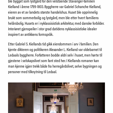
Om Holmeegenes
ble bygget som lystgård for den velstående Stavanger-familien
Om Breidablikk
Kielland i årene 1799-1803. Byggherre var Gabriel Schanche Kielland,
eieren av et av landets største handelshus. Huset ble opprinnelig
Om Ledaal
brukt som sommerbolig og lystgård, men ble etter hvert familiens
Ansatte
helårsbolig. Husets er i nyklassisistisk arkitektur, med danske forbilder.
Interiøret gjenspeiler i stor grad datidens nyklassisistiske idealer
inspirert av antikkens formspråk.
SØK
Etter Gabriel S. Kiellands tid gikk eiendommen i arv i familien. Den
kjente dikteren og politikeren Alexander L. Kielland var oldebarnet til
Ledaals byggherre. Forfatteren bodde aldri selv i huset, men hørte til
gjestene i selskapslivet som fant sted her. I Kiellands romaner kan
man kjenne igjen trekk både fra herregårdslivet, selve bygningen og
personer med tilknytning til Ledaal.