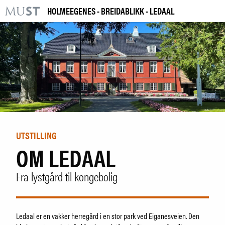
HOLMEEGENES - BREIDABLIKK - LEDAAL
KR
M
BESØK OSS
UTSTILLINGER
ARRANGEMENTER
LÆRING
UTSTILLING
OM LEDAAL
|
NO
ENG
Fra lystgård til kongebolig
Kjøp billett og årskort
Bygg og samling
Utleie
Ledaal er en vakker herregård i en stor park ved Eiganesveien. Den