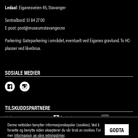
Ledaal
: Eiganesveien 45, Stavanger
Sentralbord: 51 84 27 00
E-post: post@museumstavanger.no
Parkering: Gateparkering i området, eventuelt ved Eiganes gravlund. To HC-
plasser ved låvebrua.
SOSIALE MEDIER
TILSKUDDSPARTNERE
Denne nettsiden benytter informasjonskapsler (cookies). Ved å
GODTA
forsette og benytte siden aksepterer du vår bruk av cookies. For
mer
informasjon, se våre retningslinjer
.
M