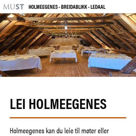
HOLMEEGENES - BREIDABLIKK - LEDAAL
KR
M
BESØK OSS
UTSTILLINGER
ARRANGEMENTER
LÆRING
|
NO
ENG
LEI HOLMEEGENES
Kjøp billett og årskort
Bygg og samling
Utleie
Holmeegenes kan du leie til møter eller