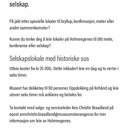
Om Holmeegenes
selskap.
Om Breidablikk
Om Ledaal
På jakt etter spesielle lokaler til bryllup, konfirmasjon, møter eller
Ansatte
andre sammenkomster?
Kunne du tenke deg å leie lokaler på Holmeegenes til ditt møte,
konferanse eller selskap?
SØK
Selskapslokale med historiske sus
Utleie koster fra kr 25 000,-
Dette inkludert leie en dag og to verter i
seks timer.
Museet har dekketøy til 90 personer. Oppdekking på forhånd og leie
utover seks timer må avklares og betales for.
Ta kontakt med salgs- og serviceleder Ann Christin Braadland på
epost annchristin.braadland@museumstavanger.no for mer
informasjon om leie av Holmeegenes.